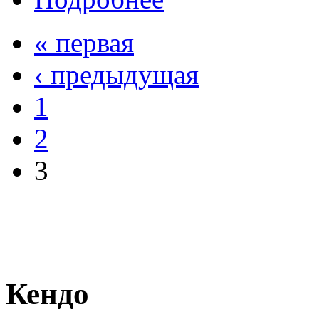
« первая
‹ предыдущая
1
2
3
Кендо