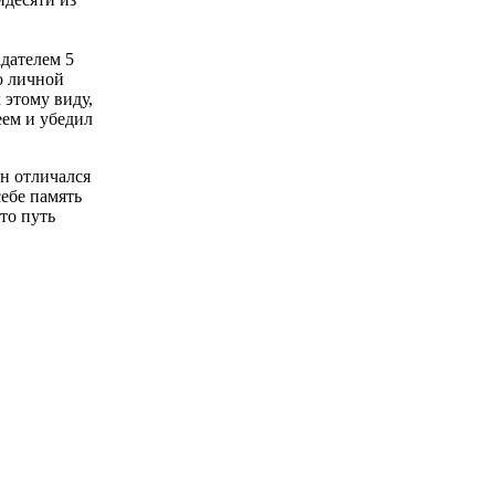
дателем 5
о личной
 этому виду,
еем и убедил
н отличался
ебе память
то путь