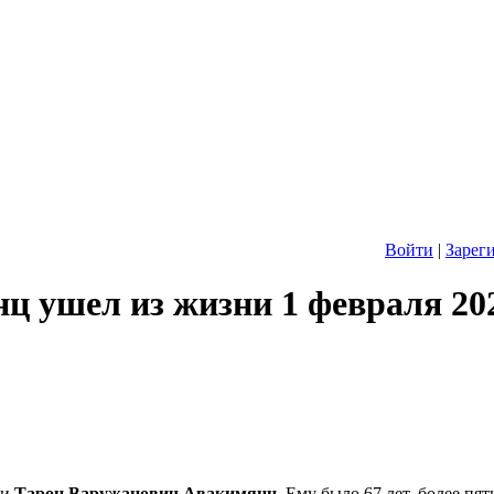
Войти
|
Зарег
ц ушел из жизни 1 февраля 20
ни
Тарон Варужанович Авакимянц
. Ему было 67 лет, более пят