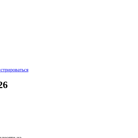
истрироваться
26
идесяти из