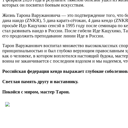
которых он посвятил боевым искусствам.
Жизнь Тарона Варужановича — это подтверждение того, что бо
дана иаидо (ZNKR), 5 дана каратэ-сётокан, 4 дана кендо (ZNKR
просьбе Идэ Кацухико сенсэй в 1995 году после семинара по к
стал развивать иаидо в России. После гибели Иде Кацухико, Т
его продолжить преподавание линии Иде в России.
Тарон Варужанович воспитал множество высококлассных спортс
принципиальностью и был глубоко верующим православным хри
как о человеке, в котором воплотился настоящий будока, масте
воина не заканчивается с последним вздохом и мы надеемся, ч
Российская федерация кендо выражает глубокие соболезно
Светлая память другу и наставнику.
Покойся с миром, мастер Тарон.