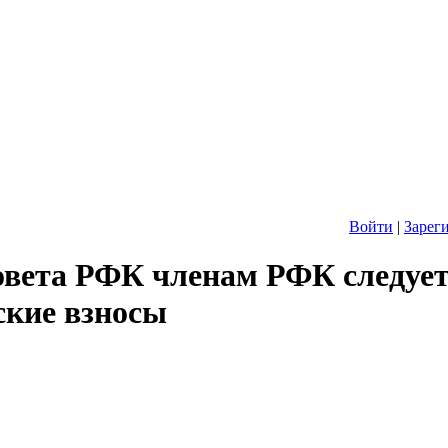
Войти
|
Зарег
овета РФК членам РФК следует
нские взносы