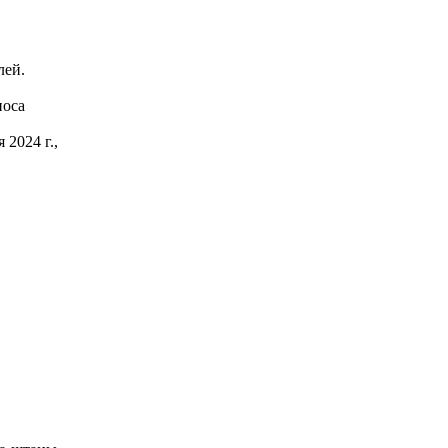
лей.
носа
 2024 г.,